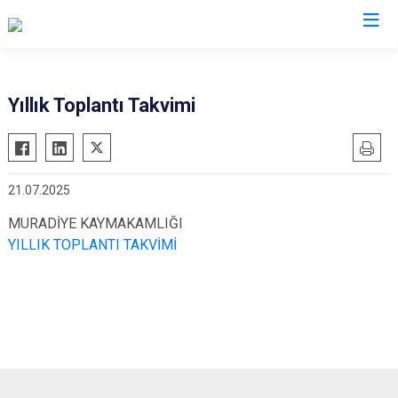
Van
Yıllık Toplantı Takvimi
Bahçesaray
Gürpınar
Başkale
Muradiye
21.07.2025
Çaldıran
Özalp
Çatak
Saray
MURADİYE KAYMAKAMLIĞI
YILLIK TOPLANTI TAKVİMİ
Edremit
İpekyolu
Erciş
Tuşba
Gevaş