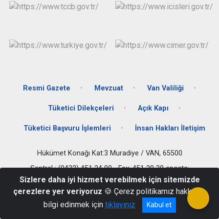
Resmi Gazete
Mevzuat
Van Valiliği
Tüketici Dilekçeleri
Açık Kapı
Tüketici Başvuru İşlemleri
İnsan Hakları İletişim
Hükümet Konağı Kat:3 Muradiye / VAN, 65500
Santral : (0432) 451 24 00 - Fax: 451 20 39 eposta:
muradiyegovtr@gmail.com
Sizlere daha iyi hizmet verebilmek için sitemizde
çerezlere yer veriyoruz
🍪 Çerez politikamız hakkında
bilgi edinmek için
tıklayınız
Kabul et