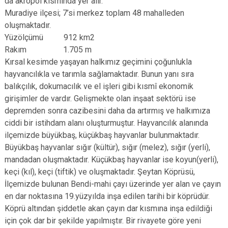
da akropol kısmında yer alır.
Muradiye ilçesi; 7’si merkez toplam 48 mahalleden
oluşmaktadır.
Yüzölçümü 912 km2
Rakım 1.705 m
Kırsal kesimde yaşayan halkımız geçimini çoğunlukla
hayvancılıkla ve tarımla sağlamaktadır. Bunun yanı sıra
balıkçılık, dokumacılık ve el işleri gibi kısmî ekonomik
girişimler de vardır. Gelişmekte olan inşaat sektörü ise
depremden sonra cazibesini daha da artırmış ve halkımıza
ciddi bir istihdam alanı oluşturmuştur. Hayvancılık alanında
ilçemizde büyükbaş, küçükbaş hayvanlar bulunmaktadır.
Büyükbaş hayvanlar sığır (kültür), sığır (melez), sığır (yerli),
mandadan oluşmaktadır. Küçükbaş hayvanlar ise koyun(yerli),
keçi (kıl), keçi (tiftik) ve oluşmaktadır. Şeytan Köprüsü,
İlçemizde bulunan Bendi-mahi çayı üzerinde yer alan ve çayın
en dar noktasına 19.yüzyılda inşa edilen tarihi bir köprüdür.
Köprü altından şiddetle akan çayın dar kısmına inşa edildiği
için çok dar bir şekilde yapılmıştır. Bir rivayete göre yeni