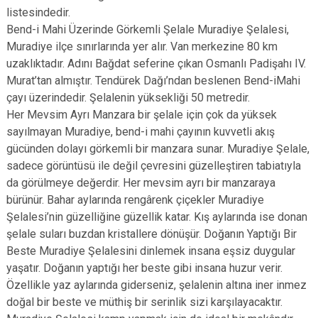
listesindedir.
Bend-i Mahi Üzerinde Görkemli Şelale Muradiye Şelalesi,
Muradiye ilçe sınırlarında yer alır. Van merkezine 80 km
uzaklıktadır. Adını Bağdat seferine çıkan Osmanlı Padişahı IV.
Murat’tan almıştır. Tendürek Dağı’ndan beslenen Bend-iMahi
çayı üzerindedir. Şelalenin yüksekliği 50 metredir.
Her Mevsim Ayrı Manzara bir şelale için çok da yüksek
sayılmayan Muradiye, bend-i mahi çayının kuvvetli akış
gücünden dolayı görkemli bir manzara sunar. Muradiye Şelale,
sadece görüntüsü ile değil çevresini güzelleştiren tabiatıyla
da görülmeye değerdir. Her mevsim ayrı bir manzaraya
bürünür. Bahar aylarında rengârenk çiçekler Muradiye
Şelalesi’nin güzelliğine güzellik katar. Kış aylarında ise donan
şelale suları buzdan kristallere dönüşür. Doğanın Yaptığı Bir
Beste Muradiye Şelalesini dinlemek insana eşsiz duygular
yaşatır. Doğanın yaptığı her beste gibi insana huzur verir.
Özellikle yaz aylarında giderseniz, şelalenin altına iner inmez
doğal bir beste ve müthiş bir serinlik sizi karşılayacaktır.