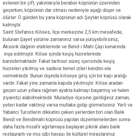
evlenen bir çift, yakınlarıyla beraber köprünün üzerinden
geçerken, köprünün dar olması nedeniyle aşağı düşer ve
ölürler. O günden bu yana köprünün adı Şeytan köprüsü olarak
kalmıştır.
Saint Stefanos Kilises, İlçe merkezine 2,5 km mesafede,
bulunan Şayet yürüme zamanınız varsa yürüyebilirsiniz,
Aksorık dağının eteklerinde ve Bend-i Mahi Çayı kenarında
inşa edilmiştir. Kilise içinde keşiş hücrelerinde
barındırmaktadır. Fakat tarihsel süreç içerisinde keşiş
hücreleri yıkılmış ve sadece temel izleri kendini ele
vermektedir. Bunun dışında kiliseye giriş için bir kapı aralığı
vardır. Fakat yine zamanla kapıda yıkılmıştır. Kilise aradan
geçen uzun yıllara rağmen ayakta kalmayı başarmış ve halen
ziyaretçi alabilmektedir. Muradiye ilçesine geldiğiniz zaman,
yeteri kadar vaktiniz varsa mutlaka gidip görmelisiniz. Yerli ve
Yabancı Turistlerin dikkatini çeken yerlerden biri olan Balık
Bendi ve Bendimahi köprüsü yapılan düzenlemelerden sonra
daha fazla misafir ağırlamaya başlayan piknik alanı balık
restaurantı ve mis gibi havası ile kültürel miraslarımız