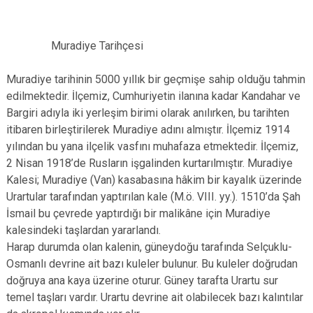
Muradiye Tarihçesi
Muradiye tarihinin 5000 yıllık bir geçmişe sahip olduğu tahmin
edilmektedir. İlçemiz, Cumhuriyetin ilanına kadar Kandahar ve
Bargiri adıyla iki yerleşim birimi olarak anılırken, bu tarihten
itibaren birleştirilerek Muradiye adını almıştır. İlçemiz 1914
yılından bu yana ilçelik vasfını muhafaza etmektedir. İlçemiz,
2 Nisan 1918’de Rusların işgalinden kurtarılmıştır. Muradiye
Kalesi; Muradiye (Van) kasabasına hâkim bir kayalık üzerinde
Urartular tarafından yaptırılan kale (M.ö. VIII. yy.). 1510’da Şah
İsmail bu çevrede yaptırdığı bir malikâne için Muradiye
kalesindeki taşlardan yararlandı.
Harap durumda olan kalenin, güneydoğu tarafında Selçuklu-
Osmanlı devrine ait bazı kuleler bulunur. Bu kuleler doğrudan
doğruya ana kaya üzerine oturur. Güney tarafta Urartu sur
temel taşları vardır. Urartu devrine ait olabilecek bazı kalıntılar