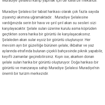
Muradiye Şelalesi kamp yapmak için de ideal bir mekândır.
Muradiye Şelalesi bir tabiat harikası olarak çok fazla sayıda
ziyaretçi akımına uğramaktadır. . Muradiye Şelalesine
vardığınızda serin bir hava ve şırıl şırıl akan su sesleri sizi
karşılayacaktır. Şelale suları üzerine kurulu asma köprüden
geçtikten sonra harika bir görüntü ile karşılaşacaksınız.
Şelaleden akan sular eşsiz bir görüntü oluşturuyor. Her
mevsim ayrı bir güzelliğe bürünen şelale; ilkbahar ve yaz
aylarında etrafında bulunan çiçekli bahçesinde piknik yapabilir,
keyifli zamanlar geçirebilirsiniz. Kışın ise; akarken donan
şelale suları harika bir görüntü oluşturuyor. Doğa harikası bir
görüntü ve manzaraya sahip Muradiye Şelalesi Muradiye’nin
önemli bir turizm merkezidir.