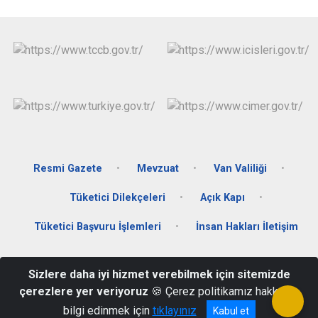
Resmi Gazete
Mevzuat
Van Valiliği
Tüketici Dilekçeleri
Açık Kapı
Tüketici Başvuru İşlemleri
İnsan Hakları İletişim
Hükümet Konağı Kat:3 Muradiye / VAN, 65500
Sizlere daha iyi hizmet verebilmek için sitemizde
Santral : (0432) 451 24 00 - Fax: 451 20 39 eposta:
çerezlere yer veriyoruz
🍪 Çerez politikamız hakkında
muradiyegovtr@gmail.com
bilgi edinmek için
tıklayınız
Kabul et