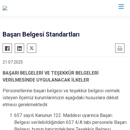
Van
Başarı Belgesi Standartları
Bahçesaray
Gürpınar
Başkale
Muradiye
21.07.2025
Çaldıran
Özalp
Çatak
Saray
BAŞARI BELGELERİ VE TEŞEKKÜR BELGELERİ
VERİLMESİNDE UYGULANACAK İLKELER
Edremit
İpekyolu
Erciş
Personellerine başarı belgesi ve teşekkür belgesi vermek
Tuşba
isteyen İlçemiz kurumlarımızın aşağıdaki hususlara dikkat
Gevaş
etmesi gerekmektedir.
657 sayılı Kanunun 122. Maddesi uyarınca Başarı
Belgesi verilebildiğinden 657 4/A tabi personele Başarı
Belgesi, bunun haricindekilere Teşekkür Belgesi