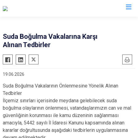
Van
Suda Boğulma Vakalarına Karşı
Alınan Tedbirler
Bahçesaray
Gürpınar
Başkale
Muradiye
Çaldıran
Özalp
19.06.2026
Çatak
Saray
Suda Boğulma Vakalarının Önlenmesine Yönelik Alınan
Edremit
İpekyolu
Tedbirler
Erciş
Tuşba
İlçemiz sınırları içerisinde meydana gelebilecek suda
Gevaş
boğulma olaylarının önlenmesi, vatandaşlarımızın can ve mal
güvenliğinin korunması ile kamu düzeninin sağlanması
amacıyla, 5442 sayılı İl İdaresi Kanunu kapsamında alınan
kararlar doğrultusunda aşağıdaki tedbirlerin uygulanmasına
devam edilmektedir.