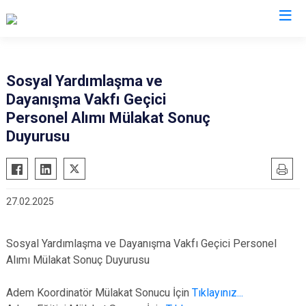
Van
Sosyal Yardımlaşma ve
Dayanışma Vakfı Geçici
Bahçesaray
Gürpınar
Personel Alımı Mülakat Sonuç
Başkale
Muradiye
Duyurusu
Çaldıran
Özalp
Çatak
Saray
Edremit
İpekyolu
27.02.2025
Erciş
Tuşba
Gevaş
Sosyal Yardımlaşma ve Dayanışma Vakfı Geçici Personel
Alımı Mülakat Sonuç Duyurusu
Adem Koordinatör Mülakat Sonucu İçin
Tıklayınız...